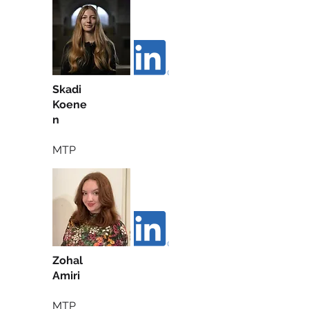
Skadi
Koene
n
MTP
Zohal
Amiri
MTP